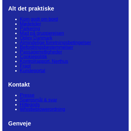
Alt det praktiske
Kom godt om bord
Mødetider
Parkering
Mad på grupperejsen
Oplev Danmark
Almindelige forretningsbetingelser
Befordringsbestemmelser
Passagerrettigheder
Cookiepolitik
Kontrolrapport, Nerthus
Fragt
Kundeportal
Kontakt
Presse
Spørgsmål & svar
Hittegods
Whistleblowerordning
Genveje