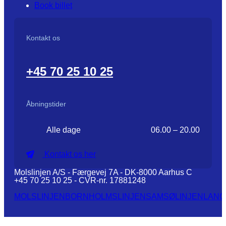
Book billet
Kontakt os
+45 70 25 10 25
Åbningstider
Alle dage
06.00 – 20.00
Kontakt os her
Molslinjen A/S - Færgevej 7A - DK-8000 Aarhus C
+45 70 25 10 25 - CVR-nr. 17881248
MOLSLINJEN
BORNHOLMSLINJEN
SAMSØLINJEN
LANG