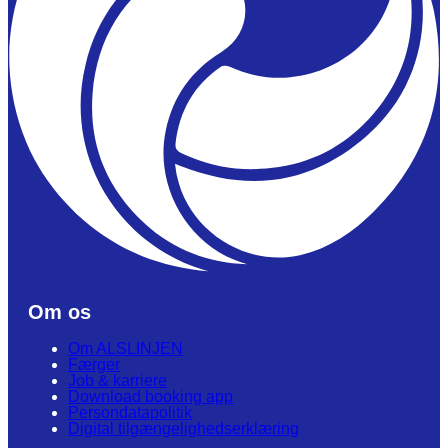
Om os
Om ALSLINJEN
Færger
Job & karriere
Download booking app
Persondatapolitik
Digital tilgængelighedserklæring