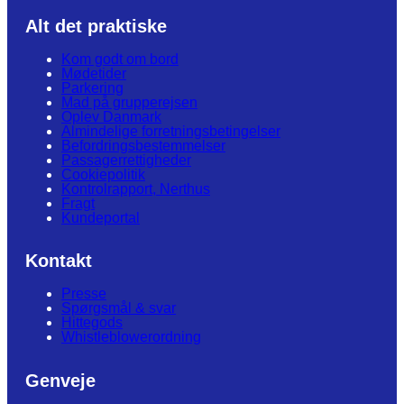
Alt det praktiske
Kom godt om bord
Mødetider
Parkering
Mad på grupperejsen
Oplev Danmark
Almindelige forretningsbetingelser
Befordringsbestemmelser
Passagerrettigheder
Cookiepolitik
Kontrolrapport, Nerthus
Fragt
Kundeportal
Kontakt
Presse
Spørgsmål & svar
Hittegods
Whistleblowerordning
Genveje