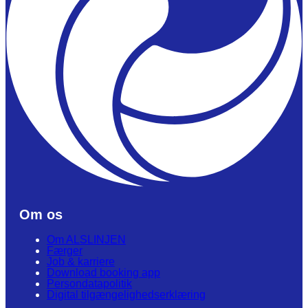
Om os
Om ALSLINJEN
Færger
Job & karriere
Download booking app
Persondatapolitik
Digital tilgængelighedserklæring