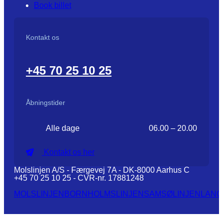
Book billet
Kontakt os
+45 70 25 10 25
Åbningstider
Alle dage
06.00 – 20.00
Kontakt os her
Molslinjen A/S - Færgevej 7A - DK-8000 Aarhus C
+45 70 25 10 25 - CVR-nr. 17881248
MOLSLINJEN
BORNHOLMSLINJEN
SAMSØLINJEN
LANG