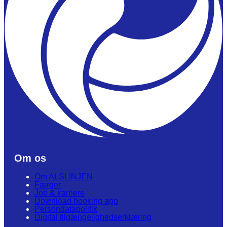
Om os
Om ALSLINJEN
Færger
Job & karriere
Download booking app
Persondatapolitik
Digital tilgængelighedserklæring