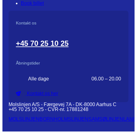
Book billet
Kontakt os
+45 70 25 10 25
Åbningstider
Alle dage
06.00 – 20.00
Kontakt os her
Molslinjen A/S - Færgevej 7A - DK-8000 Aarhus C
+45 70 25 10 25 - CVR-nr. 17881248
MOLSLINJEN
BORNHOLMSLINJEN
SAMSØLINJEN
LANG