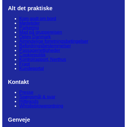
Alt det praktiske
Kom godt om bord
Mødetider
Parkering
Mad på grupperejsen
Oplev Danmark
Almindelige forretningsbetingelser
Befordringsbestemmelser
Passagerrettigheder
Cookiepolitik
Kontrolrapport, Nerthus
Fragt
Kundeportal
Kontakt
Presse
Spørgsmål & svar
Hittegods
Whistleblowerordning
Genveje